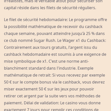
irréalistes, mais le véritable atout pour sécuriser son
capital réside dans les filets de sécurité réguliers.
Le filet de sécurité hebdomadaire: Le programme offre
la possibilité mathématique de recevoir du cashback
chaque semaine, pouvant atteindre jusqu'à 25 % dans
ce club nommé Sugar Rush. Le Wager x1 du Cashback:
Contrairement aux tours gratuits, l'argent issu du
cashback hebdomadaire est soumis à une exigence de
mise symbolique de x1. C'est une norme anti-
blanchiment standard dans l'industrie. Exemple
mathématique de retrait: Si vous recevez par exemple
50 € sur le compte bonus via le cashback, vous devrez
miser exactement 50 € sur les jeux pour pouvoir
retirer cet argent par la suite vers vos méthodes de
paiement. Délai de validation: Le casino vous donne
exactement 7 jours pour remplir ces conditions de