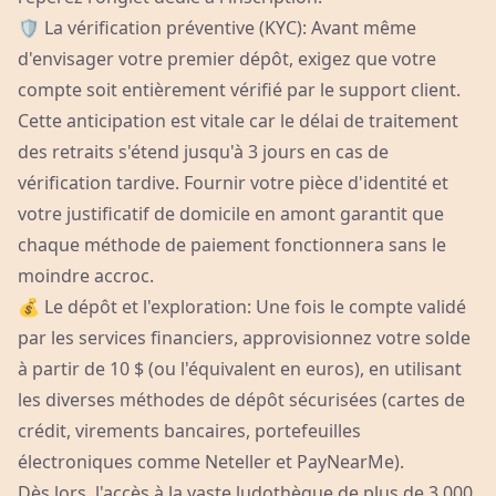
🛡️ La vérification préventive (KYC): Avant même
d'envisager votre premier dépôt, exigez que votre
compte soit entièrement vérifié par le support client.
Cette anticipation est vitale car le délai de traitement
des retraits s'étend jusqu'à 3 jours en cas de
vérification tardive. Fournir votre pièce d'identité et
votre justificatif de domicile en amont garantit que
chaque méthode de paiement fonctionnera sans le
moindre accroc.
💰 Le dépôt et l'exploration: Une fois le compte validé
par les services financiers, approvisionnez votre solde
à partir de 10 $ (ou l'équivalent en euros), en utilisant
les diverses méthodes de dépôt sécurisées (cartes de
crédit, virements bancaires, portefeuilles
électroniques comme Neteller et PayNearMe).
Dès lors, l'accès à la vaste ludothèque de plus de 3 000