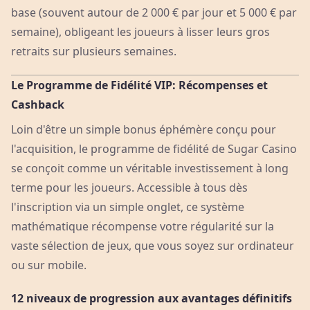
base (souvent autour de 2 000 € par jour et 5 000 € par
semaine), obligeant les joueurs à lisser leurs gros
retraits sur plusieurs semaines.
Le Programme de Fidélité VIP: Récompenses et
Cashback
Loin d'être un simple bonus éphémère conçu pour
l'acquisition, le programme de fidélité de Sugar Casino
se conçoit comme un véritable investissement à long
terme pour les joueurs. Accessible à tous dès
l'inscription via un simple onglet, ce système
mathématique récompense votre régularité sur la
vaste sélection de jeux, que vous soyez sur ordinateur
ou sur mobile.
12 niveaux de progression aux avantages définitifs