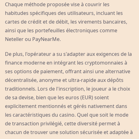
Chaque méthode proposée vise à couvrir les
habitudes spécifiques des utilisateurs, incluant les
cartes de crédit et de débit, les virements bancaires,
ainsi que les portefeuilles électroniques comme
Neteller ou PayNearMe.
De plus, l'opérateur a su s'adapter aux exigences de la
finance moderne en intégrant les cryptomonnaies à
ses options de paiement, offrant ainsi une alternative
décentralisée, anonyme et ultra-rapide aux dépôts
traditionnels. Lors de l'inscription, le joueur a le choix
de sa devise, bien que les euros (EUR) soient
explicitement mentionnés et gérés nativement dans
les caractéristiques du casino. Quel que soit le mode
de transaction privilégié, cette diversité permet à
chacun de trouver une solution sécurisée et adaptée à