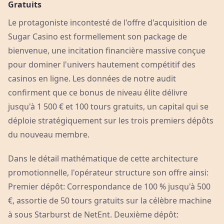
Gratuits
Le protagoniste incontesté de l'offre d'acquisition de
Sugar Casino est formellement son package de
bienvenue, une incitation financière massive conçue
pour dominer l'univers hautement compétitif des
casinos en ligne. Les données de notre audit
confirment que ce bonus de niveau élite délivre
jusqu'à 1 500 € et 100 tours gratuits, un capital qui se
déploie stratégiquement sur les trois premiers dépôts
du nouveau membre.
Dans le détail mathématique de cette architecture
promotionnelle, l'opérateur structure son offre ainsi:
Premier dépôt: Correspondance de 100 % jusqu'à 500
€, assortie de 50 tours gratuits sur la célèbre machine
à sous Starburst de NetEnt. Deuxième dépôt: