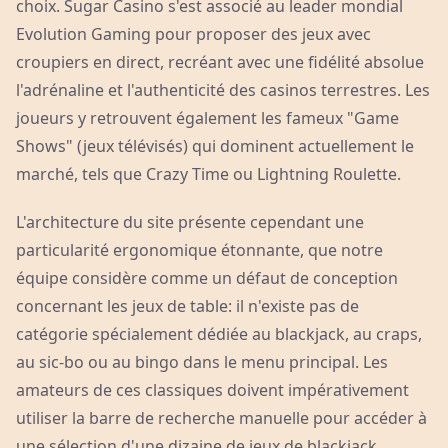
choix. Sugar Casino s'est associé au leader mondial
Evolution Gaming pour proposer des jeux avec
croupiers en direct, recréant avec une fidélité absolue
l'adrénaline et l'authenticité des casinos terrestres. Les
joueurs y retrouvent également les fameux "Game
Shows" (jeux télévisés) qui dominent actuellement le
marché, tels que Crazy Time ou Lightning Roulette.
L'architecture du site présente cependant une
particularité ergonomique étonnante, que notre
équipe considère comme un défaut de conception
concernant les jeux de table: il n'existe pas de
catégorie spécialement dédiée au blackjack, au craps,
au sic-bo ou au bingo dans le menu principal. Les
amateurs de ces classiques doivent impérativement
utiliser la barre de recherche manuelle pour accéder à
une sélection d'une dizaine de jeux de blackjack