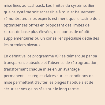
mise liées au cashback. Les limites du système: Bien
que ce système soit accessible à tous et hautement
rémunérateur, nos experts estiment que le casino doit
optimiser ses offres en proposant des limites de
retrait de base plus élevées, des bonus de dépôt
supplémentaires ou un conseiller spécialisé dédié dès
les premiers niveaux.
En définitive, ce programme VIP se démarque par sa
transparence absolue et l'absence de rétrogradation,
transformant chaque mise en un avantage
permanent. Les règles claires sur les conditions de
mise permettent d'éviter les pièges habituels et de
sécuriser vos gains réels sur le long terme.