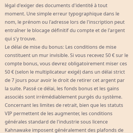
légal d'exiger des documents d'identité à tout
moment. Une simple erreur typographique dans le
nom, le prénom ou l'adresse lors de l'inscription peut
entraîner le blocage définitif du compte et de l'argent
qui s'y trouve.
Le délai de mise du bonus: Les conditions de mise
constituent un mur invisible. Si vous recevez 50 € sur le
compte bonus, vous devrez obligatoirement miser ces
50 € (selon le multiplicateur exigé) dans un délai strict
de 7 jours pour avoir le droit de retirer cet argent par
la suite. Passé ce délai, les fonds bonus et les gains
associés sont irrémédiablement purgés du système.
Concernant les limites de retrait, bien que les statuts
VIP permettent de les augmenter, les conditions
générales standard de l'industrie sous licence
Kahnawake imposent généralement des plafonds de