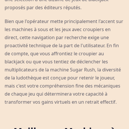
proposés par des éditeurs réputés.
Bien que l'opérateur mette principalement l'accent sur
les machines à sous et les jeux avec croupiers en
direct, cette navigation par recherche exige une
proactivité technique de la part de l'utilisateur. En fin
de compte, que vous affrontiez le croupier au
blackjack ou que vous tentiez de déclencher les
multiplicateurs de la machine Sugar Rush, la diversité
de la ludothèque est conçue pour retenir le joueur,
mais c'est votre compréhension fine des mécaniques
de chaque jeu qui déterminera votre capacité à
transformer vos gains virtuels en un retrait effectif.