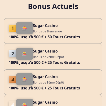
Bonus Actuels
Sugar Casino
1
🎰
Bonus de Bienvenue
100% jusqu'à 500 € + 50 Tours Gratuits
Sugar Casino
2
🎰
Bonus de 2ème Dépôt
100% jusqu'à 500 € + 25 Tours Gratuits
Sugar Casino
3
🎰
Bonus de 3ème Dépôt
100% jusqu'à 500 € + 25 Tours Gratuits
Sugar Casino
4
🎰